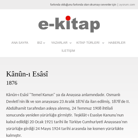
farkında olduğunu farkında olan okumayı sevenler için
|
ayorum.com
ANA SAYFA
BIZ
YAZARLAR
KITAP TÜRLERI
HABERLER
İLETIŞIM
Kânûn-ı Esâsî
1876
Kânûn-ı Esâsî "Temel Kanun" ya da Anayasa anlamındadır. Osmanlı
Devleti'nin ilk ve son anayasası 23 Aralık 1876'da ilan edilmiş, 1878'de II.
Abdülhamit tarafından askıya alınmış, 24 Temmuz 1908 ihtilali
sonucunda yeniden yürürlüğe girmiştir. Teşkilât-ı Esasîye Kanunu'nun
kabul edildiği 20 Ocak 1921 tarihi ile Türkiye Cumhuriyeti Anayasası'nın
yürürlüğe girdiği 24 Mayıs 1924 tarihi arasında ise kısmen yürürlükte
kalmıştır.