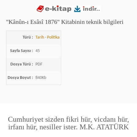
"Kânûn-ı Esâsî 1876" Kitabinin teknik bilgileri
Türü :
Tarih
-
Politika
Sayfa Sayısı :
45
Dosya Türü :
PDF
Dosya Boyut :
840Kb
Cumhuriyet sizden fikri hür, vicdanı hür,
irfanı hür, nesiller ister. M.K. ATATÜRK