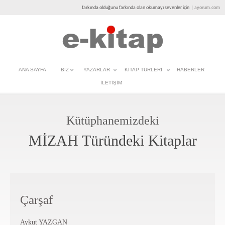
farkında olduğunu farkında olan okumayı sevenler için
|
ayorum.com
ANA SAYFA
BIZ
YAZARLAR
KITAP TÜRLERI
HABERLER
İLETIŞIM
Kütüphanemizdeki
MİZAH Türündeki Kitaplar
Çarşaf
Aykut YAZGAN