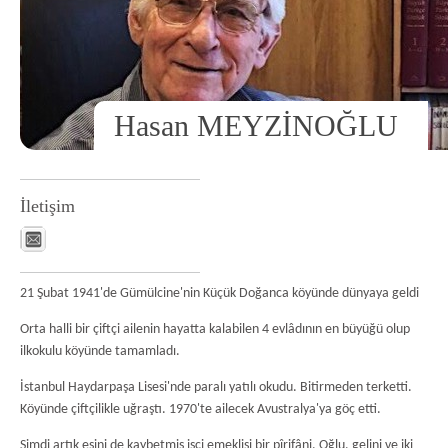
Hasan MEYZİNOĞLU
İletişim
21 Şubat 1941'de Gümülcine'nin Küçük Doğanca köyünde dünyaya geldi
Orta halli bir çiftçi ailenin hayatta kalabilen 4 evlâdının en büyüğü olup
ilkokulu köyünde tamamladı.
İstanbul Haydarpaşa Lisesi'nde paralı yatılı okudu. Bitirmeden terketti.
Köyünde çiftçilikle uğraştı. 1970'te ailecek Avustralya'ya göç etti.
Şimdi artık eşini de kaybetmiş işçi emeklisi bir pîrifâni. Oğlu, gelini ve iki