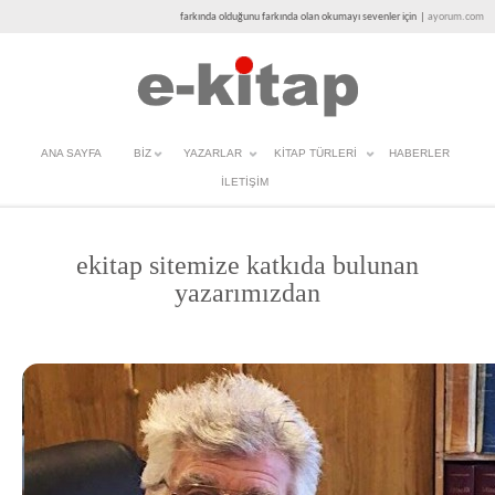
farkında olduğunu farkında olan okumayı sevenler için
|
ayorum.com
ANA SAYFA
BIZ
YAZARLAR
KITAP TÜRLERI
HABERLER
İLETIŞIM
ekitap sitemize katkıda bulunan
yazarımızdan