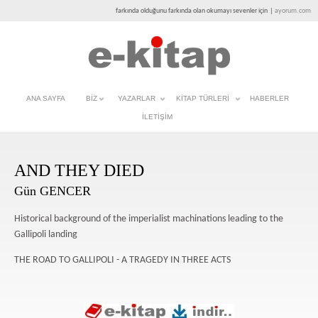
farkında olduğunu farkında olan okumayı sevenler için
|
ayorum.com
ANA SAYFA
BIZ
YAZARLAR
KITAP TÜRLERI
HABERLER
İLETIŞIM
AND THEY DIED
Gün GENCER
Historical background of the imperialist machinations leading to the
Gallipoli landing
THE ROAD TO GALLIPOLI - A TRAGEDY IN THREE ACTS